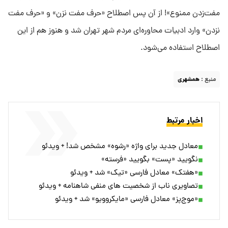
مفت‌زدن ممنوع»! از آن پس اصطلاح «حرف مفت نزن» و «حرف مفت
نزدن» وارد ادبیات محاوره‌ای مردم شهر تهران شد و هنوز هم از این
اصطلاح استفاده می‌شود.
منبع :
همشهری
اخبار مرتبط
معادل جدید برای واژه «رشوه» مشخص شد! + ویدئو
نگویید «پست» بگویید «فرسته»
«هفتک» معادل فارسی «تیک» شد + ویدئو
تصاویری ناب از شخصیت های منفی شاهنامه + ویدئو
«موج‌پز» معادل فارسی «مایکروویو» شد + ویدئو