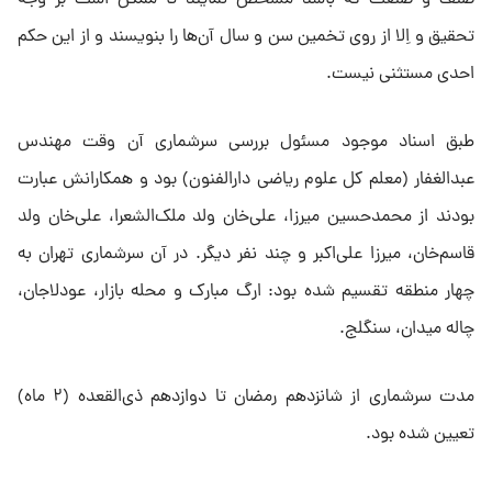
صنف و صنعت که باشد مشخص نمایند تا ممکن است بر وجه
تحقیق و اِلا از روی تخمین سن و سال آن‌ها را بنویسند و از این حکم
احدی مستثنی نیست.
طبق اسناد موجود مسئول بررسی سرشماری آن وقت مهندس
عبدالغفار (معلم کل علوم ریاضی دارالفنون) بود و همکارانش عبارت
بودند از محمدحسین میرزا، علی‌خان ولد ملک‌الشعرا، علی‌خان ولد
قاسم‌خان، میرزا علی‌اکبر و چند نفر دیگر. در آن سرشماری تهران به
چهار منطقه تقسیم شده بود: ارگ مبارک و محله بازار، عودلاجان،
چاله میدان، سنگلج.
مدت سرشماری از شانزدهم رمضان تا دوازدهم ذی‌القعده (۲ ماه)
تعیین شده بود.