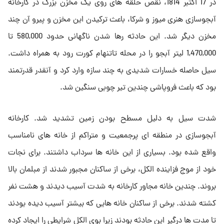
در 17 اکتبر 1814، نقص حلقه های روی یک مخزن بزرگ در کارخانه
آبجوسازی هنری میوز و شرکا، باعث ترکیدن این مخزن و پیرو آن چند
مخزن دیگر شد. این حادثه رها شدن ناگهانی حدود 580,000 تا
1,470,000 لیتر آبجو را در محله تاتنهام کورت رود به همراه داشت.
سیل حاصله خسارات شدیدی به چند سازه وارد کرد و آنقدر قدرتمند
بود که باعث فروپاشی چندین تیر چوبی سنگین شد.
شدت سیل به دلیل مسطح بودن زمین تشدید شد. کارخانه
آبجوسازی در منطقه ای پرجمعیت و متراکم از خانه های نامناسب
واقع شده بود. بسیاری از این خانه ها سرداب داشتند. برای نجات
خود از موج فزاینده الکل، برخی از ساکنان مجبور شدند از مبلمان بالا
بروند. چندین خانه مجاور کارخانه به شدت آسیب دیدند و هشت نفر
کشته شدند. برخی از ساکنان خانه هایی که بیشتر آسیب دیده بودند
تا مدت ها درگیر این حادثه بودند زیرا بوی الکل شرایطی را ایجاد کرده