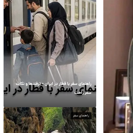
راهنمای سفر با قطار در ایران + ترفندها و نکات
سفر راحت
راهنمای سفر