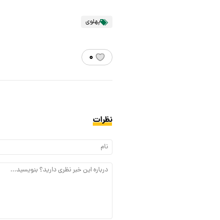
پهلوی
۰
نظرات