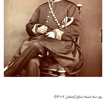
روز سه شنبه سلخ [رمضان ۱۳۰۷]: