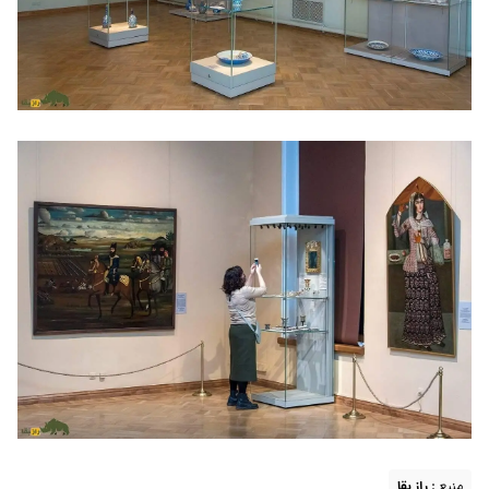
منبع :
راز بقا