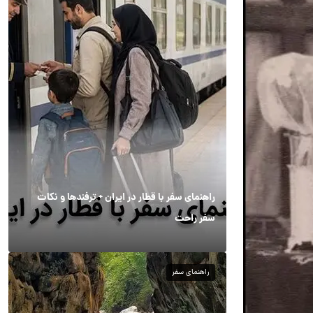
راهنمای سفر با قطار در ایران + ترفندها و نکات
سفر راحت
راهنمای سفر