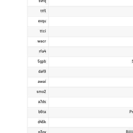
svfq
ttfl
evqu
ttci
wacr
rfa4
5gpb
daf9
awai
smo2
a7ds
b6ta
Pr
d46k
g3ov
Bill