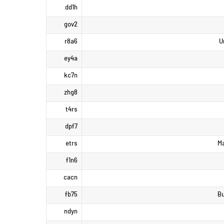
dd1h
gov2
r8a6
U
ey4a
kc7n
zhg8
t4rs
dpf7
etrs
Ma
f1n6
cacn
fb75
Bu
ndyn