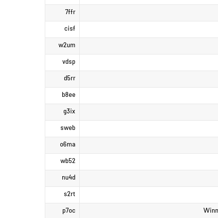
7ffr
cisf
w2um
vdsp
d5rr
b8ee
g3ix
sweb
o6ma
wb52
nu4d
s2rt
p7oc
Winn