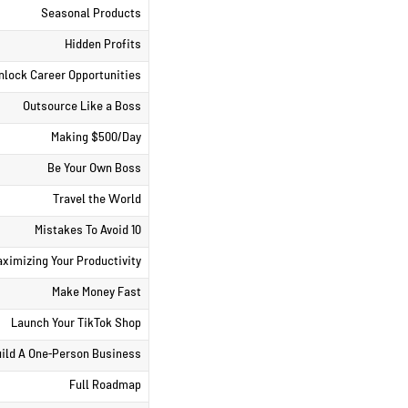
Seasonal Products
Hidden Profits
nlock Career Opportunities
Outsource Like a Boss
Making $500/Day
Be Your Own Boss
Travel the World
10 Mistakes To Avoid
ximizing Your Productivity
Make Money Fast
Launch Your TikTok Shop
ild A One-Person Business
Full Roadmap