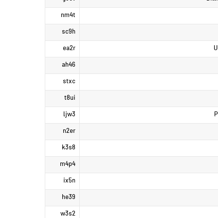
nm4t
sc9h
ea2r
U
ah46
stxc
t8ui
ljw3
P
n2er
k3s8
m4p4
ix5n
he39
w3s2