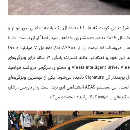
براساس گزارش carscoops، این دو شرکت می گویند که آفیلا ۱ به دنبال یک رابطه تعاملی بین مردم و
خودروها است. این خودرو که در اواسط سال ۲۰۲۶ به دست مشتریان خواهد رسید، اصلاً ارزان نیست. آفیلا
این خودرو برقی را در دو مدل به فروش می‌رساند که قیمت آن از ۸۹۹۰۰ دلار (معادل ۷ میلیارد و ۱۹۰
میلیون تومان) شروع می‌شود. با خرید این خودرو امکاناتی مانند اشتراک رایگان ۳ ساله برای ویژگی‌های
منتخب، از جمله Afeela Intelligent Drive، Afeela Personal Agent و محتوای سرگرمی دریافت خواهید
کرد. مدل پایه آفیلا با نام Origin و مدل پرچمدار آن Signature نامیده می‌شود. یکی از مهمترین ویژگی‌های
این خودرو Afeela Intelligent Drive است. این سیستم ADAS اختصاصی این برند است و از دوربین، رادار،
ملکردهای پیشرفته کمک راننده استفاده می‌کند.