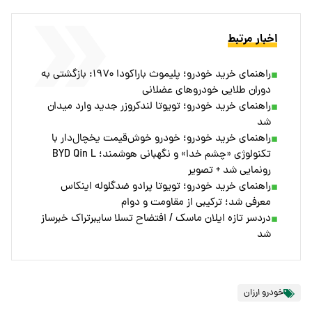
اخبار مرتبط
راهنمای خرید خودرو؛ پلیموث باراکودا ۱۹۷۰: بازگشتی به
دوران طلایی خودروهای عضلانی
راهنمای خرید خودرو؛ تویوتا لندکروزر جدید وارد میدان
شد
راهنمای خرید خودرو؛ خودرو خوش‌قیمت یخچال‌‌دار با
تکنولوژی «چشم خدا» و نگهبانی هوشمند؛ BYD Qin L
رونمایی شد + تصویر
راهنمای خرید خودرو؛ تویوتا پرادو ضدگلوله اینکاس
معرفی شد؛ ترکیبی از مقاومت و دوام
دردسر تازه ایلان ماسک / افتضاح تسلا سایبرتراک خبرساز
شد
خودرو ارزان