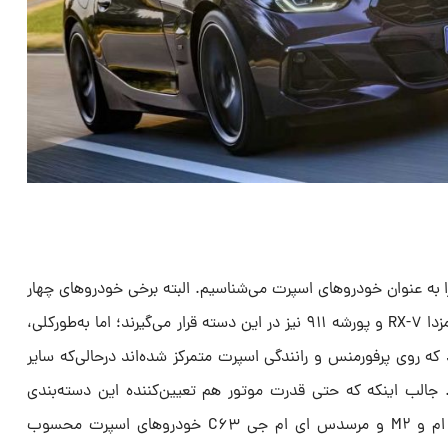
 را به عنوان خودروهای اسپرت می‌شناسیم. البته برخی خودروهای چهار
نفره مانند تویوتا سوپرا، تویوتا ۸۶، مزدا RX-۷ و پورشه ۹۱۱ نیز در این دسته قرار می‌گیرند؛ اما به‌طورکلی،
روی پرفورمنس و رانندگی اسپرت متمرکز شده‌اند درحالی‌که سایر
د. جالب اینکه که حتی قدرت موتور هم تعیین‌کننده این دسته‌بندی
نیست. به همین دلیل است که بی ام و M۲ و مرسدس ای ام جی C۶۳ خودروهای اسپرت محسوب