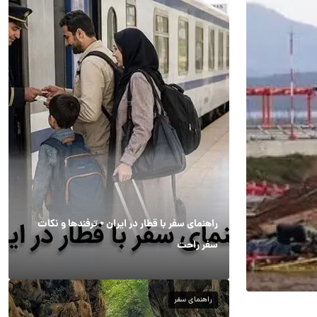
راهنمای سفر با قطار در ایران + ترفندها و نکات
سفر راحت
راهنمای سفر