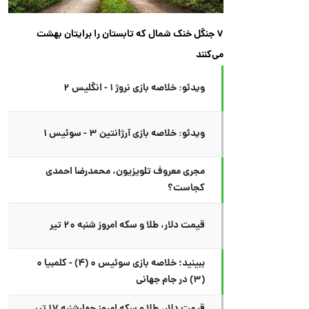
۷ جنگل خنک شمال که تابستان را برایتان بهشت
می‌کنند
ویدئو: خلاصه بازی نروژ ۱ - انگلیس ۲
ویدئو: خلاصه بازی آرژانتین ۳ - سوئیس ۱
مجری معروف تلویزیون، محمدرضا احمدی
کجاست؟
قیمت دلار، طلا و سکه امروز شنبه ۲۰ تیر
ببینید؛ خلاصه بازی سوئیس ۰ (۴) - کلمبیا ۰
(۳) در جام جهانی