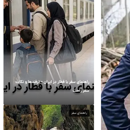
راهنمای سفر با قطار در ایران + ترفندها و نکات
سفر راحت
راهنمای سفر