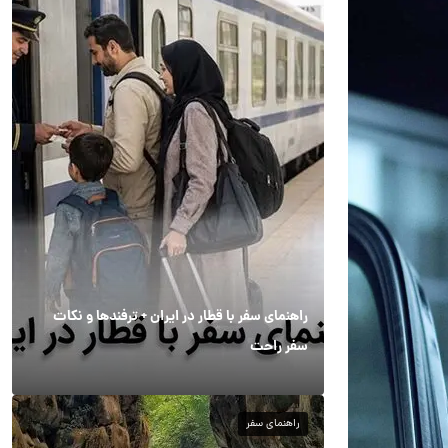
راهنمای سفر با قطار در ایران + ترفندها و نکات
سفر راحت
راهنمای سفر