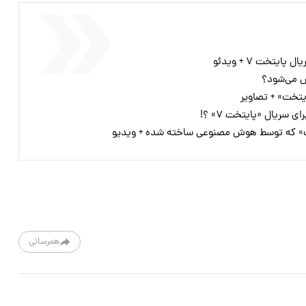
یتخت ۷ + ویدئو
یتخت» + تصاویر
سریال «پایتخت ۷» ؟!
تخت» که توسط هوش مصنوعی ساخته شده + ویدیو
همرسانی