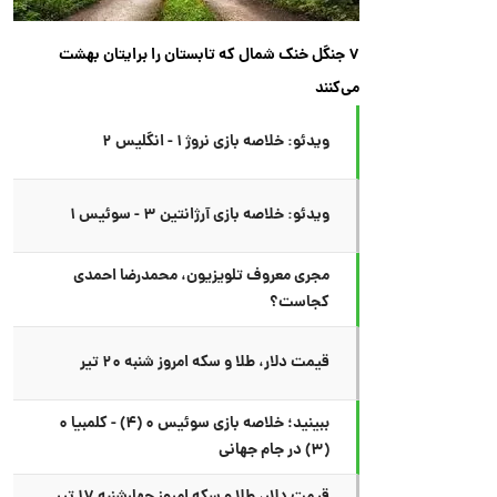
۷ جنگل خنک شمال که تابستان را برایتان بهشت
می‌کنند
ویدئو: خلاصه بازی نروژ ۱ - انگلیس ۲
ویدئو: خلاصه بازی آرژانتین ۳ - سوئیس ۱
مجری معروف تلویزیون، محمدرضا احمدی
کجاست؟
قیمت دلار، طلا و سکه امروز شنبه ۲۰ تیر
ببینید؛ خلاصه بازی سوئیس ۰ (۴) - کلمبیا ۰
(۳) در جام جهانی