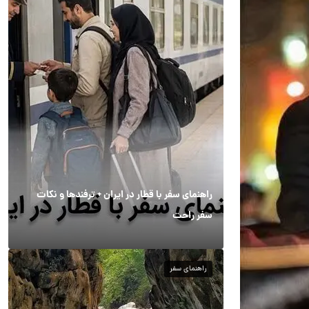
راهنمای سفر با قطار در ایران + ترفندها و نکات
سفر راحت
راهنمای سفر