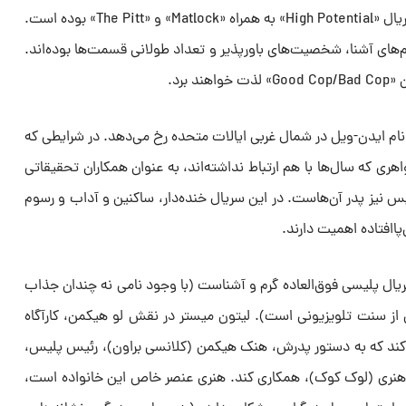
غول قدیمی با موفقیت آثاری مانند سریال «High Potential» به همراه «Matlock» و «The Pitt» بوده است.
‌های آشنا، شخصیت‌های باورپذیر و تعداد طولانی قسمت‌ها بوده‌اند.
 برد.
نام ایدن-ویل در شمال غربی ایالات متحده رخ می‌دهد. در شرایطی که
ری که سال‌ها با هم ارتباط نداشته‌اند، به عنوان همکاران تحقیقاتی
یس نیز پدر آن‌هاست. در این سریال خنده‌دار، ساکنین و آداب و رسوم
اافتاده اهمیت دارند.
ول شبکه The CW یک سریال پلیسی فوق‌العاده گرم و آشناست (با وجود نامی نه چندان جذاب
 سنت تلویزیونی است). لیتون میستر در نقش لو هیکمن، کارآگاه
ند که به دستور پدرش، هنک هیکمن (کلانسی براون)، رئیس پلیس،
، هنری (لوک کوک)، همکاری کند. هنری عنصر خاص این خانواده است،