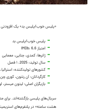
«پلیس خوب/پلیس بد» یک افزودنی گر
پلیس خوب/پلیس بد
امتیاز IMDb: 6.6
ژانرها: کمدی، جنایی، معمایی
سال تولید: 2025، ۱ فصل
کشورهای تولیدکننده: استرالیا،
کارگردانان: آن رنتون، کوری چن،
بازیگران اصلی: لیتون میستر، ل
سریال‌های پلیسی بازگشته‌اند. برای م
هشت ساعته» در پلتفرم‌های استریمینگ