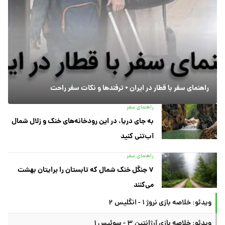
راهنمای سفر با قطار در ایران + ترفندها و نکات سفر راحت
راهنمای سفر
به جای دریا، در این رودخانه‌های خنک و زلال شمال
آب‌تنی کنید
راهنمای سفر
۷ جنگل خنک شمال که تابستان را برایتان بهشت
می‌کنند
ویدئو: خلاصه بازی نروژ ۱ - انگلیس ۲
ویدئو: خلاصه بازی آرژانتین ۳ - سوئیس ۱