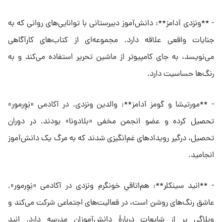
- **ونزدی آدامز**: دانش‌آموز دبیرستانی با توانایی‌های روانی که به
جنایات واقعی علاقه دارد. مجموعه‌ای از کتاب‌های کارآگاهی
می‌نویسد، به جای کامپیوتر از ماشین تحریر استفاده می‌کند و به
رنگ‌ها حساسیت دارد.
- **مورتیشا و گومز آدامز**: والدین ونزدی. در آکادمی «نِوِرمور»
تحصیل کرده و عضو انجمن مخفی «بلادونا» بودند. در دوران
تحصیل، درگیر رویدادهای غم‌انگیزی شدند که به مرگ یک دانش‌آموز
انجامید.
- **انید سینکلر**: هم‌اتاقیِ خونگرم ونزدی در آکادمی «نِوِرمور».
عاشق رنگ‌های روشن است، در فعالیت‌های اجتماعی شرکت می‌کند و
وبلاگی پر از شایعات دربارهٔ دانش‌آموزان مدرسه دارد. انید