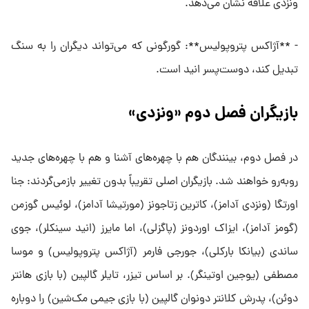
ونزدی علاقه نشان می‌دهد.
- **آژاکس پتروپولیس**: گورگونی که می‌تواند دیگران را به سنگ
تبدیل کند، دوست‌پسر انید است.
بازیگران فصل دوم «ونزدی»
در فصل دوم، بینندگان هم با چهره‌های آشنا و هم با چهره‌های جدید
روبه‌رو خواهند شد. بازیگران اصلی تقریباً بدون تغییر بازمی‌گردند: جنا
اورتگا (ونزدی آدامز)، کاترین زتا‌جونز (مورتیشا آدامز)، لوئیس گوزمن
(گومز آدامز)، ایزاک اوردونز (پاگزلی)، اما مایرز (انید سینکلر)، جوی
ساندی (بیانکا بارکلی)، جورجی فارمر (آژاکس پتروپولیس) و موسا
مصطفی (یوجین اوتینگر). بر اساس تیزر، تایلر گالپین (با بازی هانتر
دوئن)، پدرش کلانتر دونوان گالپین (با بازی جیمی مک‌شین) را دوباره