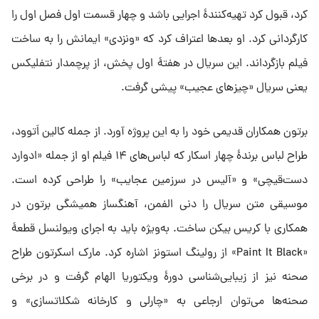
کرد، قبول کرد تهیه‌کنندهٔ اجرایی باشد و چهار قسمت اول فصل اول را
کارگردانی کرد. او بعدها اعتراف کرد که «ونزدی» ایمانش را به ساخت
فیلم بازگرداند. این سریال در هفتهٔ اول پخش، از پرچمدار نتفلیکس
یعنی سریال «چیزهای عجیب» پیشی گرفت.
برتون همکاران قدیمی خود را به این پروژه آورد. از جمله کالین اَتوود،
طراح لباس برندهٔ چهار اسکار که لباس‌های ۱۴ فیلم او از جمله «ادوارد
دست‌قیچی» و «آلیس در سرزمین عجایب» را طراحی کرده است.
موسیقی متن سریال را دنی الفمن، آهنگساز همیشگی برتون در
همکاری با کریس بیکن ساخت. به‌ویژه باید به اجرای ویولنسل قطعهٔ
«Paint It Black» از رولینگ استونز اشاره کرد. مارک اسکرتون طراح
صحنه نیز از زیبایی‌شناسی دورهٔ ویکتوریا الهام گرفت و در برخی
صحنه‌ها می‌توان ارجاعی به «چارلی و کارخانه شکلاتسازی» و