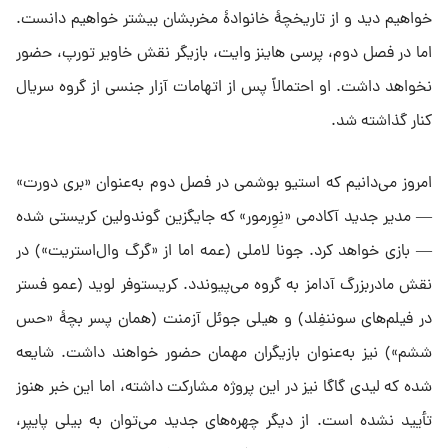
خواهیم دید و از تاریخچهٔ خانوادهٔ مخربشان بیشتر خواهیم دانست.
اما در فصل دوم، پرسی هاینز وایت، بازیگر نقش خاویر تورپ، حضور
نخواهد داشت. او احتمالاً پس از اتهامات آزار جنسی از گروه سریال
کنار گذاشته شد.
امروز می‌دانیم که استیو بوشمی در فصل دوم به‌عنوان «بری دورت»
— مدیر جدید آکادمی «نِوِرمور» که جایگزین گوندولین کریستی شده
— بازی خواهد کرد. جونا لاملی (عمه اما از «گرگ وال‌استریت») در
نقش مادربزرگ آدامز به گروه می‌پیوندد. کریستوفر لوید (عمو فستر
در فیلم‌های سوننفِلد) و هیلی جوئل آزمنت (همان پسر بچهٔ «حس
ششم») نیز به‌عنوان بازیگران مهمان حضور خواهند داشت. شایعه
شده که لیدی گاگا نیز در این پروژه مشارکت داشته، اما این خبر هنوز
تأیید نشده است. از دیگر چهره‌های جدید می‌توان به بیلی پایپر،