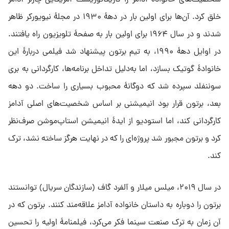
شخصیت‌های خانواده آدامز را کاریکاتوریست آمریکایی چارلز آدامز
خلق کرد. آن‌ها برای اولین بار در دههٔ ۱۹۳۰ در مجلهٔ نیویورکر ظاهر
شدند و در سال ۱۹۶۴ برای اولین بار به صفحهٔ تلویزیون راه یافتند.
در اوایل دههٔ ۱۹۹۰، به تیم برتون پیشنهاد شد فیلمی دربارهٔ این
خانوادهٔ گوتیک بسازد، اما به‌دلیل تداخل برنامه‌ها، کارگردانی به بری
سوننفلد سپرده شد که دوگانهٔ محبوب بسیاری را ساخت. دو دهه
بعد، برتون قرار بود انیمیشنی بر اساس شخصیت‌های اصلی آدامز
کارگردانی کند، اما استودیو از ایدهٔ انیمیشن استاپ‌موشن صرف‌نظر
کرد و برتون مجبور شد پروژه‌ای را که در نهایت هرگز ساخته نشد، ترک
کند.
در سال ۲۰۱۹، میلس میلار و آلفرد گاف (سازندگان سریال) توانستند
برتون را دوباره به داستان خانواده آدامز علاقه‌مند کنند. برتون که در
آن زمان به ترک صنعت سینما فکر می‌کرد، فیلمنامهٔ اولیه را تحسین