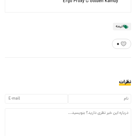
Golden Kamuy تا Ergo Proxy
انیمه
۰
نظرات