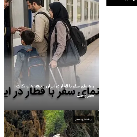
راهنمای سفر با قطار در ایران + ترفندها و نکات
سفر راحت
راهنمای سفر