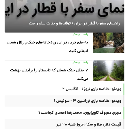
راهنمای سفر با قطار در ایران + ترفندها و نکات سفر راحت
راهنمای سفر
به جای دریا، در این رودخانه‌های خنک و زلال شمال
آب‌تنی کنید
راهنمای سفر
۷ جنگل خنک شمال که تابستان را برایتان بهشت
می‌کنند
ویدئو: خلاصه بازی نروژ ۱ - انگلیس ۲
ویدئو: خلاصه بازی آرژانتین ۳ - سوئیس ۱
مجری معروف تلویزیون، محمدرضا احمدی کجاست؟
قیمت دلار، طلا و سکه امروز شنبه ۲۰ تیر