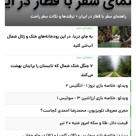
راهنمای سفر با قطار در ایران + ترفندها و نکات سفر راحت
راهنمای سفر
به جای دریا، در این رودخانه‌های خنک و زلال شمال
آب‌تنی کنید
راهنمای سفر
۷ جنگل خنک شمال که تابستان را برایتان بهشت
می‌کنند
ویدئو: خلاصه بازی نروژ ۱ - انگلیس ۲
ویدئو: خلاصه بازی آرژانتین ۳ - سوئیس ۱
مجری معروف تلویزیون، محمدرضا احمدی کجاست؟
قیمت دلار، طلا و سکه امروز شنبه ۲۰ تیر
ببینید؛ خلاصه بازی سوئیس ۰ (۴) - کلمبیا ۰ (۳) در جام جهانی