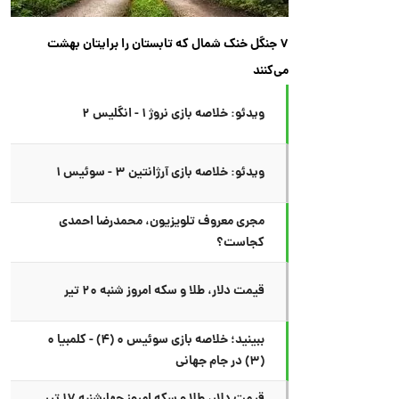
۷ جنگل خنک شمال که تابستان را برایتان بهشت
می‌کنند
ویدئو: خلاصه بازی نروژ ۱ - انگلیس ۲
ویدئو: خلاصه بازی آرژانتین ۳ - سوئیس ۱
مجری معروف تلویزیون، محمدرضا احمدی
کجاست؟
قیمت دلار، طلا و سکه امروز شنبه ۲۰ تیر
ببینید؛ خلاصه بازی سوئیس ۰ (۴) - کلمبیا ۰
(۳) در جام جهانی