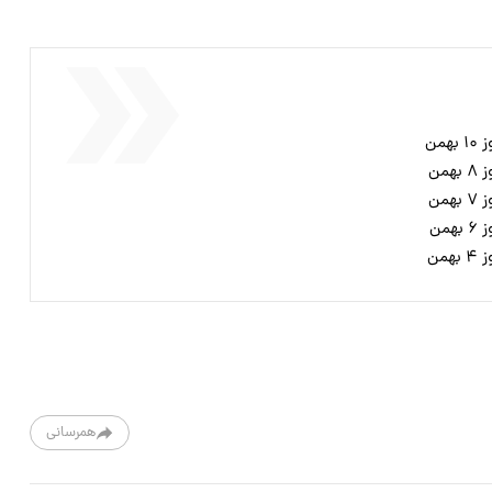
من
من
من
من
من
همرسانی