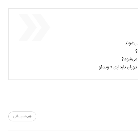
می‌شوند
؟
وران بارداری + ویدئو
همرسانی