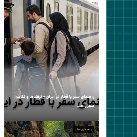
راهنمای سفر با قطار در ایران + ترفندها و نکات
سفر راحت
راهنمای سفر