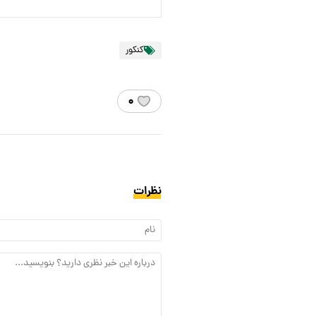
کنکور
۰
نظرات