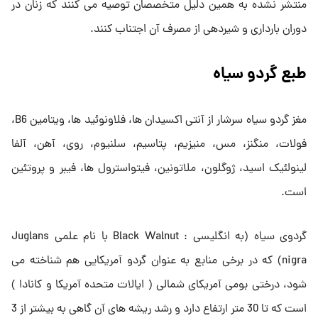
منتشر نشده به همین دلیل متخصصان توصیه می کنند که زنان در
دوران بارداری و شیردهی از مصرف آن اجتناب کنند.
طبع گردو سیاه
مغز گردو سیاه سرشار از آنتی اکسیدان ها، فلاونوئید ها، ویتامین B6،
فولات، منگنز، مس، منیزیم، پتاسیم، سلنیوم، روی، آهن، آلفا
لینولئیک اسید، ژوگلون، ملاتونین، فیتواسترول ها، فیبر و پروتئین
است.
گردوی سیاه (به انگلیسی : Black Walnut با نام علمی Juglans
nigra) که در برخی منابع به عنوان گردو آمریکایی هم شناخته می
شود، درختی بومی آمریکای شمالی ( ایالات متحده آمریکا و کانادا )
است که تا 30 متر ارتفاع دارد و رشد ریشه های آن گاهی به بیشتر از 3