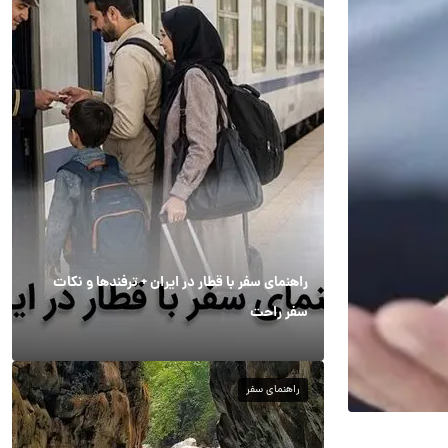
راهنمای سفر با قطار در ایران + ترفندها و نکات
سفر راحت
راهنمای سفر