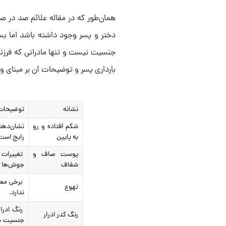
همان‌طور که در مقاله علائم صد در ص
دختر و پسر وجود داشته باشد اما بس
جنسیت نیست و تنها مادرانی که فرزند 
بارداری پسر و توضیحات آن بر مبنای
نشانه
توضیحات
شکم افتاده و رو
نشان‌دهن
به پایین
رایج است
پوست صاف و
تغییرات 
شفاف
جوش‌ها د
برخی معت
تهوع
ندارد.
رنگ ادرار
رنگ کدر ادرار
جنسیت ج