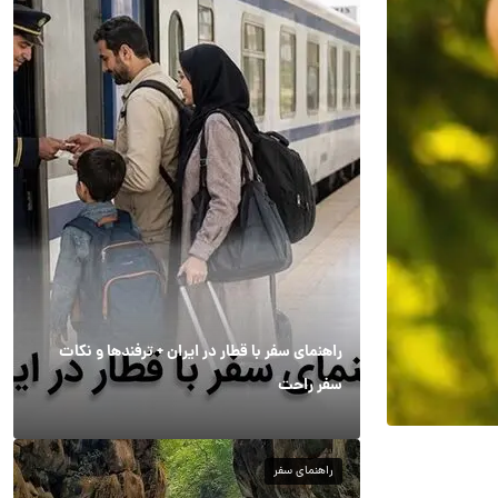
راهنمای سفر با قطار در ایران + ترفندها و نکات
سفر راحت
راهنمای سفر