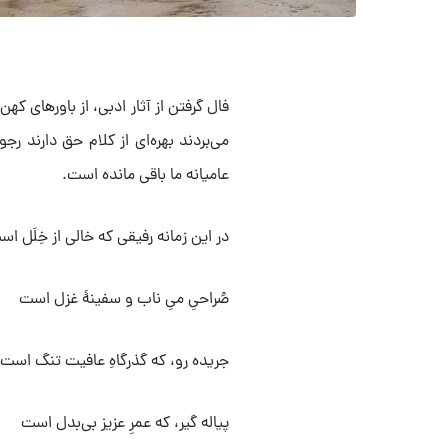
فال گرفتن از آثار ادبی، از باور‌های ک
می‌بردند بهره‌ای از کلام حق دارند رج
عامیانه ما باقی مانده است.
در این زمانه رفیقی که خالی از خِلَل ا
صُراحیِ میِ ناب و سفینهٔ غزل است
جریده رو، که گذرگاهِ عافیت تنگ است
پیاله گیر، که عمرِ عزیز بی‌بدل است