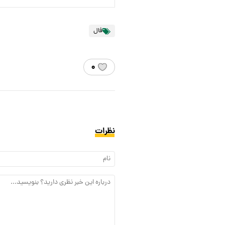
فال
۰
نظرات