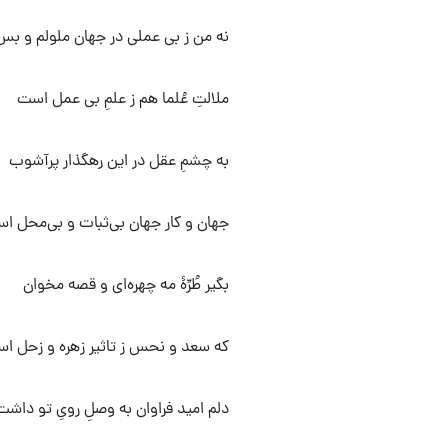
نه من ز بی عملی در جهان ملولم و بس
ملالتِ عُلما هم ز علمِ بی عمل است
به چشمِ عقل در این رهگذار پرآشوب
جهان و کار جهان بی‌ثبات و بی‌محل ا
بگیر طُرِّهٔ مه چهره‌ای و قصه مخوان
که سعد و نحس ز تاثیر زهره و زحل ا
دلم امید فراوان به وصلِ رویِ تو داشت