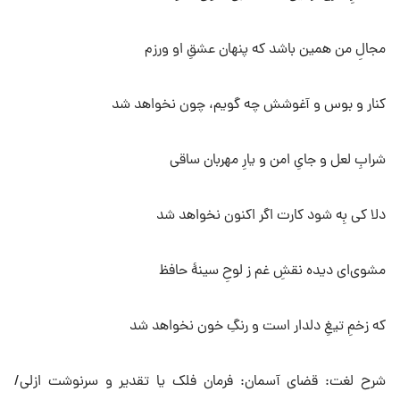
مجالِ من همین باشد که پنهان عشقِ او ورزم
کنار و بوس و آغوشش چه گویم، چون نخواهد شد
شرابِ لعل و جایِ امن و یارِ مهربان ساقی
دلا کی بِه شود کارت اگر اکنون نخواهد شد
مشوی‌ای دیده نقشِ غم ز لوحِ سینهٔ حافظ
که زخمِ تیغِ دلدار است و رنگِ خون نخواهد شد
شرح لغت: قضای آسمان: فرمان فلک یا تقدیر و سرنوشت ازلی/