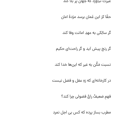
غیرت نیاوَرَد که جهان پُر بلا کند
حقّا کز این غَمان برسد مژدهٔ امان
گر سالِکی به عهدِ امانت وفا کند
گر رنج پیش آید و گر راحت‌ای حکیم
نسبت مَکُن به غیر که این‌ها خدا کند
در کارخانه‌ای که رَهِ عقل و فضل نیست
فهمِ ضعیفْ رایْ فضولی چرا کند؟
مطرب بساز پرده که کس بی اجل نمرد