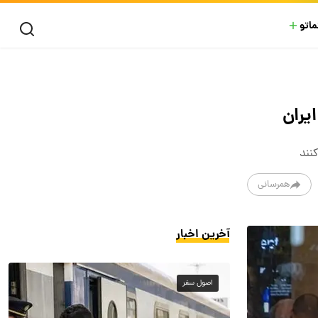
ماتو
یران
نند
همرسانی
آخرین اخبار
اصول سفر