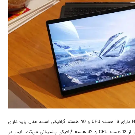
مدل رده‌بالا با پردازنده Max Plus 395 دارای 16 هسته CPU و 40 هسته گرافیکی است. مدل پایه دارای
پردازنده Ryzen AI Max Plus 390 نیز از 12 هسته CPU و 32 هسته گرافیکی پشتیبانی می‌کند. ایسر در