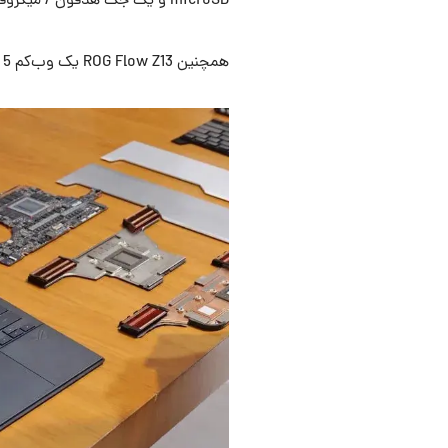
microSD و یک جک هدفون / میکروفون 3.5 میلی‌متر در آن وجود دارد.
همچنین ROG Flow Z13 یک وب‌کم 5 مگاپیکسلی در جلو و دوربین 13 مگاپیکسلی روی پنل پشتی دارد.