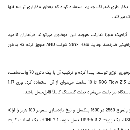
ار فلزی ضدزنگ جدید استفاده کرده که به‌طور مؤثرتری تراشه آنها
افیک مجزا ندارند. هرچند این موضوع می‌تواند طرفداران ناامید
می‌شود، ایسوس آن را به پردازنده گرافیکی قدرتمند جدید Strix Halo شرکت AMD مجهز کرده که به‌طور
با بهره‌مندی از تراشه‌ای که باتوجه‌به بهره‌وری انرژی توسعه پیدا کرده و ترکیب آن با یک باتری 70 وات‌ساعت،
ایسوس می‌گوید با یک بار شارژ تبلت ROG Flow Z13 تا 10 ساعت می‌توان از آن استفاده کرد. وزن 1.17
نمایشگر لمسی 13 اینچی این تبلت نیز وضوح 2560 در 1600 پیکسل و نرخ تازه‌سازی تصویر 180 هرتز را ارائه
می‌کند. از نظر اتصالات، 2 پورت USB 4، یک پورت USB-A 3.2 نسل دوم، HDMI 2.1، یک اسلات کارت