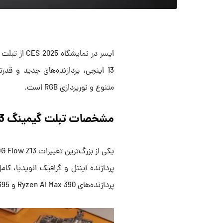
متنوع و نورپردازی RGB است.
مشخصات تبلت گیمینگ ROG Flow Z13
پردازنده‌های Ryzen AI Max 390 و Ryzen AI Max Plus 395 معرفی شده است.