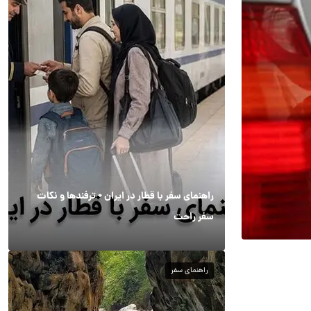
راهنمای سفر با قطار در ایران + ترفندها و نکات
سفر راحت
راهنمای سفر