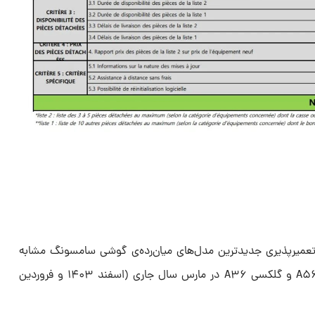
تعمیرپذیری جدیدترین مدل‌های میان‌رده‌ی گوشی سامسونگ مشابه
یکدیگر خواهد بود. احتمالاً گلکسی A۵۶ و گلکسی A۳۶ در مارس سال جاری (اسفند ۱۴۰۳ و فروردین