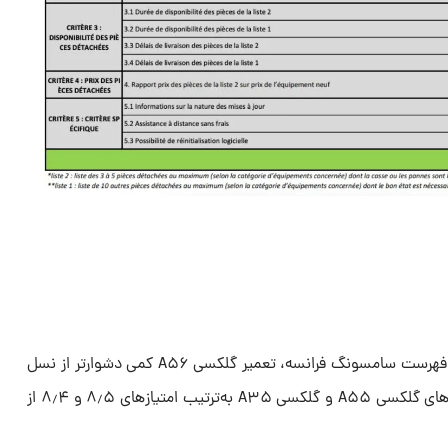
به‌گزارش گلکسی کلاب و با استناد به فهرست سامسونگ فرانسه، تعمیر گلکسی A۵۶ کمی دشوارتر از نسل
قبل خواهد بود. سال گذشته دستگاه‌های گلکسی A۵۵ و گلکسی A۳۵ به‌ترتیب امتیازهای ۸٫۵ و ۸٫۴ از