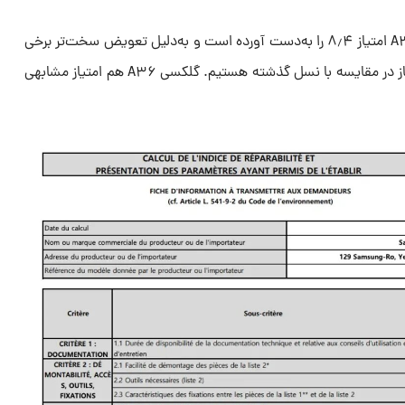
امسال گلکسی A۵۶ مانند گلکسی A۳۵ امتیاز ۸٫۴ را به‌دست آورده است و به‌دلیل تعویض سخت‌تر برخی
قطعه‌ها، شاهد از دست رفتن ۰٫۱ امتیاز در مقایسه با نسل گذشته هستیم. گلکسی A۳۶ هم امتیاز مشابهی