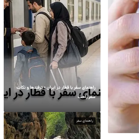
راهنمای سفر با قطار در ایران + ترفندها و نکات
سفر راحت
راهنمای سفر