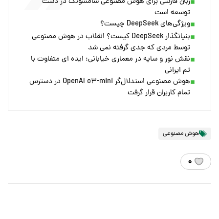
زبان فارسی برای هوش مصنوعی سامسونگ در دست
توسعه است
ویژگی‌های DeepSeek چیست؟
بنیانگذار DeepSeek کیست؟ انقلاب در هوش مصنوعی
توسط مردی که جدی گرفته نمی شد
نقش نور و سایه در معماری خیابانی: ایده ای متفاوت با
تم ایرانی
هوش مصنوعی استدلال‌گر OpenAI o۳-mini در دسترس
تمام کاربران قرار گرفت
هوش مصنوعی
۰