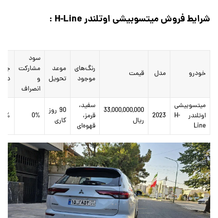
شرایط فروش میتسوبیشی اوتلندر H-Line :
سود
رنگ‌های
موعد
مشارکت
جریم
خودرو
مدل
قیمت
موجود
تحویل
و
دیرک
انصراف
میتسوبیشی
سفید،
33,000,000,000
90 روز
اوتلندر H-
2023
قرمز،
0%
36%
ریال
کاری
Line
قهوه‌ای