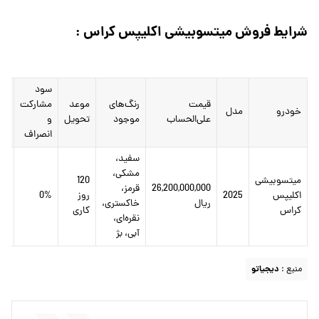
شرایط فروش میتسوبیشی اکلیپس کراس :
سود
قیمت
رنگ‌های
موعد
مشارکت
جر
خودرو
مدل
علی‌الحساب
موجود
تحویل
و
دی
انصراف
سفید،
مشکی،
میتسوبیشی
120
26,200,000,000
قرمز،
اکلیپس
2025
روز
0%
2%
ریال
خاکستری،
کراس
کاری
نقره‌ای،
آبی، بژ
منبع :
دیجیاتو