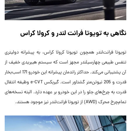
نگاهی به تویوتا فرانت لندر و کرولا کراس
تویوتا فرانت‌لندر همچون تویوتا کرولا کراس، به پیشرانه دولیتری
تنفس طبیعی چهارسیلندر مجهز است که سیستم هیبریدی خفیف از
آن پشتیبانی می‌کند. حداکثر راندمان پیشرانه این خودرو 171 اسب‌بخار
قدرت و 205 نیوتن‌متر گشتاور است. گیربکس e-CVT وظیفه انتقال
قدرت به چرخ‌های جلو را در این خودرو بر عهده دارد. البته نسخه‌های
تمام‌چرخ محرک (AWD) از تویوتا فرانت‌لندر نیز موجود هستند.