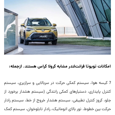
امکانات تویوتا فرانت‌لندر مشابه کرولا کراس هستند. ازجمله:
7 کیسه هوا، سیستم کمکی حرکت در سربالایی و سرازیری، سیستم
کنترل پایداری، دستیارهای کمکی رانندگی (سیستم هشدار برخورد از
جلو، کروز کنترل تطبیقی، سیستم هشدار خروج از خط، سیستم رادار
حرکت بین خطوط، نور بالای اتوماتیک، رادار تابلوخوان، سیستم کمک