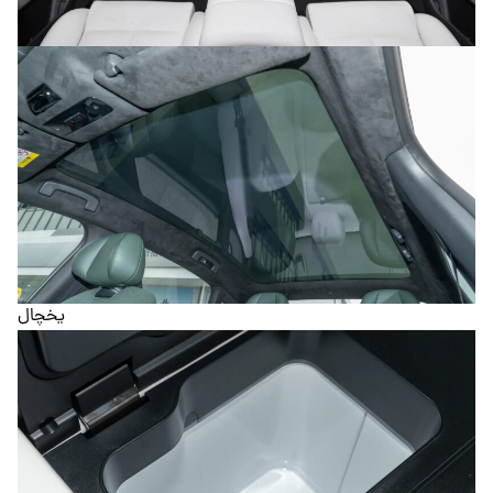
یخچال