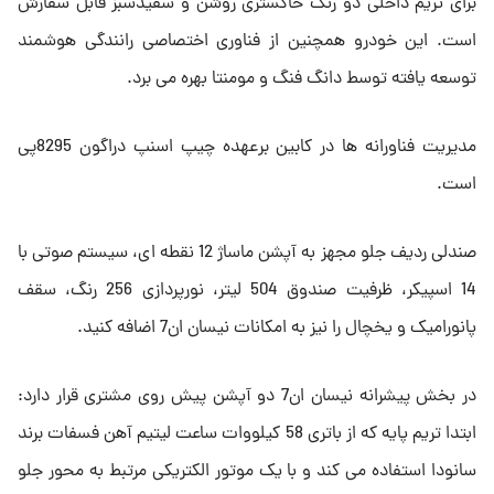
برای تریم داخلی دو رنگ خاکستری روشن و سفیدسبز قابل سفارش
است. این خودرو همچنین از فناوری اختصاصی رانندگی هوشمند
توسعه یافته توسط دانگ فنگ و مومنتا بهره می برد.
مدیریت فناورانه ها در کابین برعهده چیپ اسنپ دراگون 8295پی
است.
صندلی ردیف جلو مجهز به آپشن ماساژ 12 نقطه ای، سیستم صوتی با
14 اسپیکر، ظرفیت صندوق 504 لیتر، نورپردازی 256 رنگ، سقف
پانورامیک و یخچال را نیز به امکانات نیسان ان7 اضافه کنید.
در بخش پیشرانه نیسان ان7 دو آپشن پیش روی مشتری قرار دارد:
ابتدا تریم پایه که از باتری 58 کیلووات ساعت لیتیم آهن فسفات برند
سانودا استفاده می کند و با یک موتور الکتریکی مرتبط به محور جلو