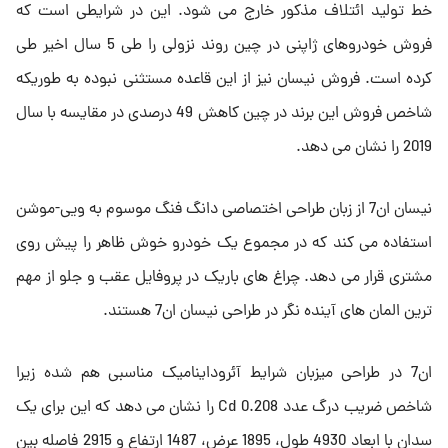
خط تولید ائتلاف مذکور خارج می شود. این در شرایطی است که
فروش خودروهای ژاپنی در چین روند نزولی را طی 5 سال اخیر طی
کرده است. فروش نیسان نیز از این قاعده مستثنی نبوده به طوریکه
شاخص فروش این برند در چین کاهش 49 درصدی در مقایسه با سال
2019 را نشان می دهد.
نیسان ان7 از زبان طراحی اختصاصی دانگ فنگ موسوم به ویی-موشن
استفاده می کند که در مجموع یک خودرو خوش ظاهر را پیش روی
مشتری قرار می دهد. چراغ های باریک در پروفایل عقب و جلو از مهم
ترین المان های آینده نگر در طراحی نیسان ان7 هستند.
ان7 در طراحی میزبان شرایط آئروداینامیک مناسبی هم شده زیرا
شاخص ضریب درگ عدد 0.208 Cd را نشان می دهد که این برای یک
سدان با ابعاد 4930 طول، 1895 عرض، 1487 ارتفاع و 2915 فاصله بین