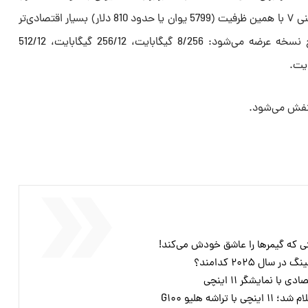
اعلام کرده که نسبت به قیمت آیپد مینی ۷ با همین ظرفیت (5799 یوان یا حدود 810 دلار) بسیار اقتصادی‌تر
است. همچنین ردمی K Pad در پنج نسخه عرضه می‌شود: 8/256 گیگابایت، 256/12 گیگابایت، 512/12
نفش می‌شود.
ل ۲۰۲۵ کدامند؟