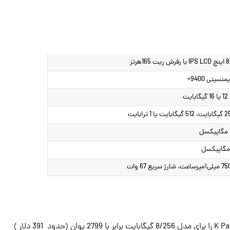
رفرش ریت 165هرتز
منسیتی 9400+
یگابایت یا 1 ترابایت
ل
ساعت، شارژ سریع 67 وات
درنهایت، شیائومی قیمت پایه ردمی K Pad را برای مدل 8/256 گیگابایت برابر با 2799 یوان (حدود 391 دلار )