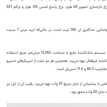
نمایشگری 8.3 اینچی با وضوح 2K، نرخ تازه‌سازی تصویر 60 هرتز، نرخ پاسخ لمسی 120 هرتز و تراکم 327
نسبت تصویر در تبلت ردمی 8:5 و روشنایی حداکثری آن 700 نیت است، در حالی‌که آیپد مینی 7 نسبت
در بخش خنک‌سازی، ردمی K Pad از سیستم خنک‌کننده مایع با مساحت 12٬050 میلی‌متر مربع استفاده
کننده غیرفعال بهره می‌برد. همچنین هر دو تبلت از اسپیکرهای استریو
 دسی‌بل است.
ردمی K Pad از باتری 7500 میلی‌آمپرساعتی با پشتیبانی از شارژ سریع 67 وات بهره می‌برد. رقیب آن از اپل نیز