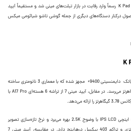
شیائومی با معرفی تبلت جدید ردمی K Pad رسماً وارد رقابت در بازار تبلت‌های مینی شد و مستقیماً آیپد
ین محصول درکنار دستگاه‌های دیگری از جمله گوشی تاشو شیائومی میکس
ردمی K Pad به تراشه 8 هسته‌ای مدیاتک دایمنسیتی 9400+ مجهز شده که با معماری 3 نانومتری ساخته
شده است و فرکانس آن به 3.63 گیگاهرتز می‌رسد. در مقابل، آیپد مینی 7 از تراشه 6 هسته‌ای A17 Pro با
ئه می‌دهد.
تبلت جدید شیائومی از نمایشگر 8.8 اینچی IPS LCD با وضوح 2.5K بهره می‌برد و نرخ تازه‌سازی تصویر
165هرتزی، نرخ پاسخ لمسی 372 هرتزی و تراکم 403 پیکسل درهراینچ دارد. در مقایسه، آیپد مینی 7