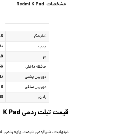
مشخصات Redmi K Pad
نمایشگر
8.8 اینچ IPS LCD با 
چیپ
دای
رم
8، 12 یا 16 گیگابایت
حافظه داخلی
256 گیگابایت، 512 گ
دوربین پشتی
13 مگاپیکس
دوربین سلفی
8 مگاپیکسل
باتری
7500 میلی‌آمپر
قیمت تبلت ردمی K Pad