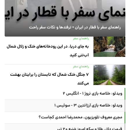
راهنمای سفر با قطار در ایران + ترفندها و نکات سفر راحت
راهنمای سفر
به جای دریا، در این رودخانه‌های خنک و زلال شمال
آب‌تنی کنید
راهنمای سفر
۷ جنگل خنک شمال که تابستان را برایتان بهشت
می‌کنند
ویدئو: خلاصه بازی نروژ ۱ - انگلیس ۲
ویدئو: خلاصه بازی آرژانتین ۳ - سوئیس ۱
مجری معروف تلویزیون، محمدرضا احمدی کجاست؟
قیمت دلار، طلا و سکه امروز شنبه ۲۰ تیر