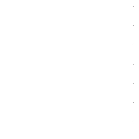
.
.
.
.
.
.
.