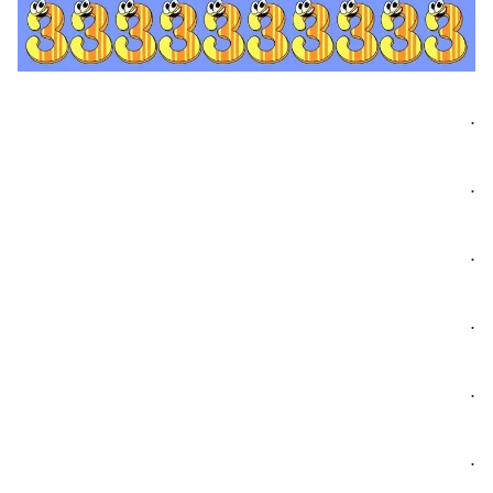
.
.
.
.
.
.