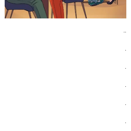
..
.
.
.
.
.