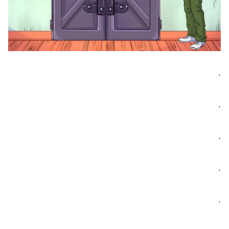
.
.
.
.
.