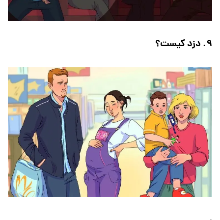
۹. دزد کیست؟
.