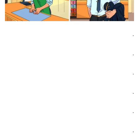
.
.
.
.
.
.