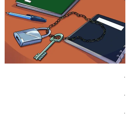
.
.
.