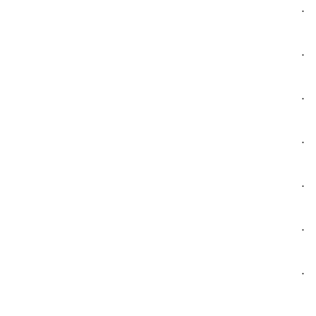
.
.
.
.
.
.
.
.