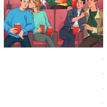
.
.
.
.