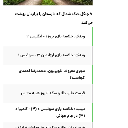
۷ جنگل خنک شمال که تابستان را برایتان بهشت
می‌کنند
ویدئو: خلاصه بازی نروژ ۱ - انگلیس ۲
ویدئو: خلاصه بازی آرژانتین ۳ - سوئیس ۱
مجری معروف تلویزیون، محمدرضا احمدی
کجاست؟
قیمت دلار، طلا و سکه امروز شنبه ۲۰ تیر
ببینید؛ خلاصه بازی سوئیس ۰ (۴) - کلمبیا ۰
(۳) در جام جهانی