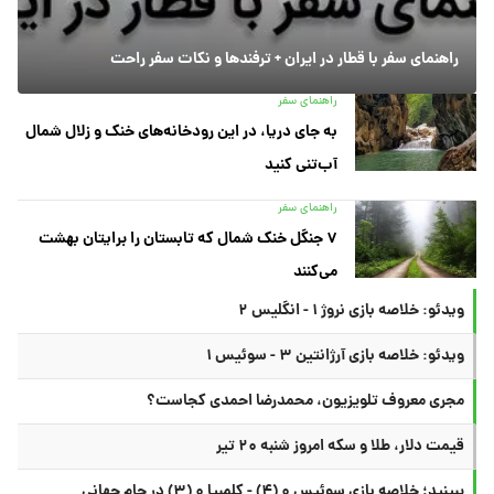
راهنمای سفر با قطار در ایران + ترفندها و نکات سفر راحت
راهنمای سفر
به جای دریا، در این رودخانه‌های خنک و زلال شمال
آب‌تنی کنید
راهنمای سفر
۷ جنگل خنک شمال که تابستان را برایتان بهشت
می‌کنند
ویدئو: خلاصه بازی نروژ ۱ - انگلیس ۲
ویدئو: خلاصه بازی آرژانتین ۳ - سوئیس ۱
مجری معروف تلویزیون، محمدرضا احمدی کجاست؟
قیمت دلار، طلا و سکه امروز شنبه ۲۰ تیر
ببینید؛ خلاصه بازی سوئیس ۰ (۴) - کلمبیا ۰ (۳) در جام جهانی