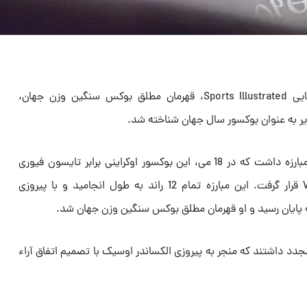
بر اساس گزارش نشریه معتبر آمریکایی Sports Illustrated، قهرمان مطلق بوکس سنگین وزن جهان،
ر به عنوان بوکسور سال جهان شناخته شد.
الکساندر اوسیک در سال 2024 دو مبارزه داشت که در 18 می، این بوکسور اوکراینی برابر تایسون فیوری
بریتانیایی، دارنده عنوان جهانی WBC قرار گرفت. این مبارزه تمام 12 راند به طول انجامید و با پیروزی
 پایان رسید و او قهرمان مطلق بوکس سنگین وزن جهان شد.
 مجدد داشتند که منجر به پیروزی الکساندر اوسیک با تصمیم اتفاق آراء