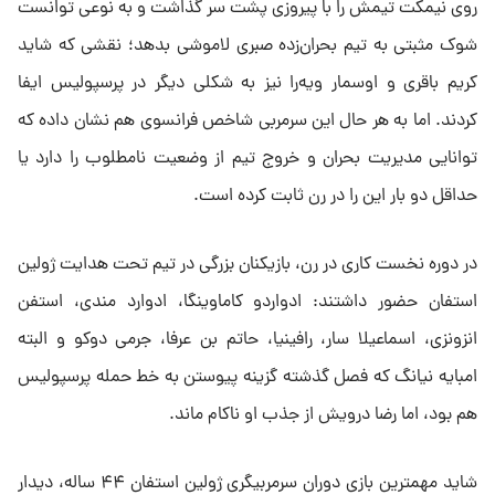
روی نیمکت تیمش را با پیروزی پشت سر گذاشت و به نوعی توانست
شوک مثبتی به تیم بحران‌زده صبری لاموشی بدهد؛ نقشی که شاید
کریم باقری و اوسمار ویه‌را نیز به شکلی دیگر در پرسپولیس ایفا
کردند. اما به هر حال این سرمربی شاخص فرانسوی هم نشان داده که
توانایی مدیریت بحران و خروج تیم از وضعیت نامطلوب را دارد یا
حداقل دو بار این را در رن ثابت کرده است.
در دوره نخست کاری در رن، بازیکنان بزرگی در تیم تحت هدایت ژولین
استفان حضور داشتند: ادواردو کاماوینگا، ادوارد مندی، استفن
انزونزی، اسماعیلا سار، رافینیا، حاتم بن عرفا، جرمی دوکو و البته
امبایه نیانگ که فصل گذشته گزینه پیوستن به خط حمله پرسپولیس
هم بود، اما رضا درویش از جذب او ناکام ماند.
شاید مهمترین بازی دوران سرمربیگری ژولین استفان ۴۴ ساله، دیدار