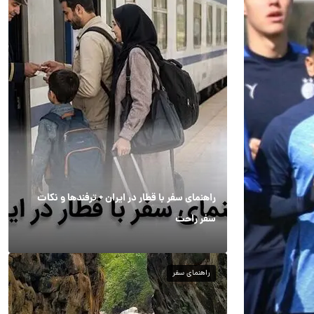
راهنمای سفر با قطار در ایران + ترفندها و نکات
سفر راحت
راهنمای سفر