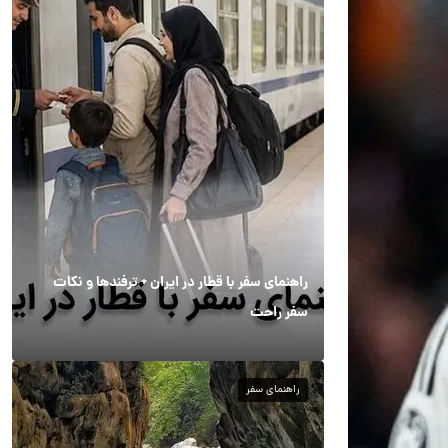
راهنمای سفر با قطار در ایران + ترفندها و نکات
سفر راحت
راهنمای سفر